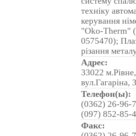
систему спалю
техніку автом
керування нім
"Оko-Therm" 
0575470); Пла
різання метал
Адрес:
33022 м.Рівне,
вул.Гагаріна, 
Телефон(ы):
(0362) 26-96-7
(097) 852-85-
Факс:
(0362) 26-96-