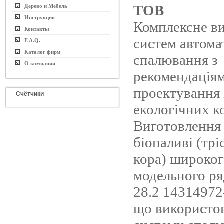
ТОВ
Дерево и Мебель
Инструкция
Комплексне в
Контакты
систем автома
F.A.Q.
Каталог фирм
спалювання з
О компании
рекомендаціям
проектування 
Счётчики
екологічних к
Виготовлення 
біопаливі (трі
кора) широко
модельного р
28.2 14314972
що використо