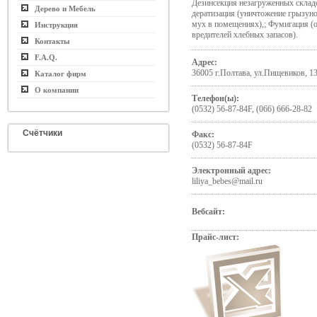
Дезинсекция незагруженных склад
Дерево и Мебель
дератизация (уничтожение грызуно
мух в помещениях),; Фумигация (о
Инструкция
вредителей хлебных запасов).
Контакты
F.A.Q.
Адрес:
36005 г.Полтава, ул.Пищевиков, 1
Каталог фирм
О компании
Телефон(ы):
(0532) 56-87-84F, (066) 666-28-82
Счётчики
Факс:
(0532) 56-87-84F
Электронный адрес:
liliya_bebes@mail.ru
Вебсайт:
Прайс-лист: