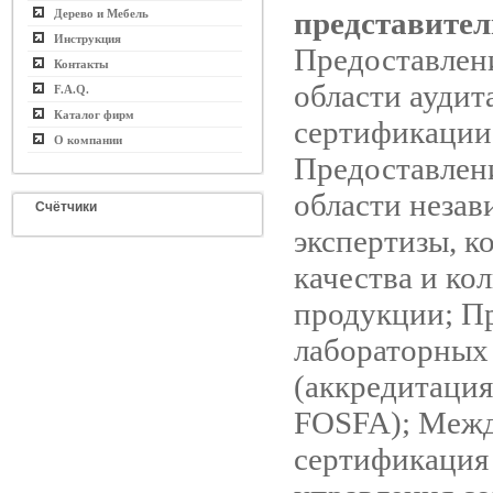
представител
Дерево и Мебель
Инструкция
Предоставлени
Контакты
области аудит
F.A.Q.
Каталог фирм
сертификации
О компании
Предоставлени
области неза
Счётчики
экспертизы, к
качества и ко
продукции; П
лабораторных
(аккредитаци
FOSFA); Меж
сертификация