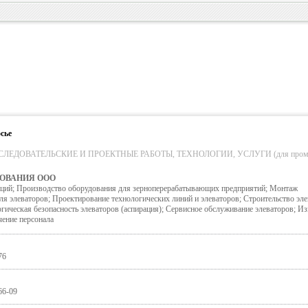
сье
ЛЕДОВАТЕЛЬСКИЕ И ПРОЕКТНЫЕ РАБОТЫ, ТЕХНОЛОГИИ, УСЛУГИ (для пром. обо
ДОВАНИЯ ООО
ций; Производство оборудования для зерноперерабатывающих предприятий; Монтаж
ля элеваторов; Проектирование технологических линий и элеваторов; Строительство эле
гическая безопасность элеваторов (аспирация); Сервисное обслуживание элеваторов; И
ение персонала
76
66-09