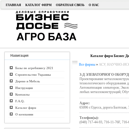
ГЛАВНАЯ
КАТАЛОГ ФИРМ
ОБРАТНАЯ СВЯЗЬ
О НАС
Навигация
Каталог фирм Бизнес До
Все фирмы
»
АСУ, НАУЧНО-ИСС
Базы по агробизнесу 2021
З-Д ЭЛЕВАТОРНОГО ОБОРУ
Строительство Украины
Проектирование металлоконструк
Дерево и Мебель
технологического оборудования д
Автоматизация элеваторов; Эколо
Инструкция
любых металлоконструкций; Обуч
Контакты
F.A.Q.
Адрес:
65096 г.Одесса, дорога Балтская, 
Каталог фирм
О компании
Телефон(ы):
(048) 717-44-93, 716-11-76F, 716-