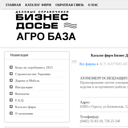
ГЛАВНАЯ
КАТАЛОГ ФИРМ
ОБРАТНАЯ СВЯЗЬ
О НАС
Навигация
Каталог фирм Бизнес Д
Все фирмы
»
АСУ, НАУЧНО-ИСС
Базы по агробизнесу 2021
Строительство Украины
АТОМЭНЕРГОСПЕЦЗАЩИТА
Дерево и Мебель
Проектирование систем освещени
изделия в ассортименте (кабели,
Инструкция
Контакты
F.A.Q.
Адрес:
65005 г.Одесса, ул.Балковская, 1
Каталог фирм
О компании
Телефон(ы):
(0482) 35-83-18, 728-25-54F