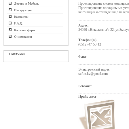
Проектирование систем кондицион
Дерево и Мебель
Проектирование холодильных уста
Инструкция
вентиляции и охлаждения для зер
Контакты
F.A.Q.
Адрес:
54020 г.Николаев, а/я 22; ул.Зыщук
Каталог фирм
О компании
Телефон(ы):
(0512) 47-50-12
Счётчики
Факс:
Электронный адрес:
taifun.kv@gmail.com
Вебсайт:
Прайс-лист: