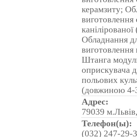
керамзиту; Об
виготовлення 
канілірованої 
Обладнання д
виготовлення 
Штанга модул
оприскувача д
польових куль
(довжиною 4-
Адрес:
79039 м.Львів,
Телефон(ы):
(032) 247-29-3