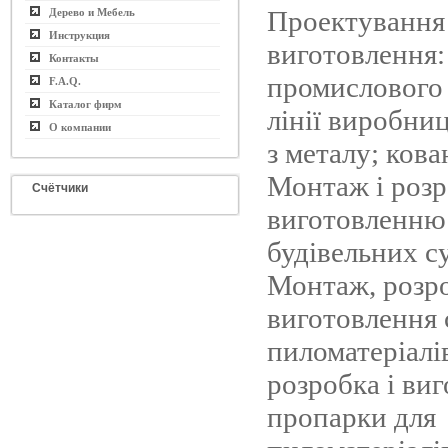
Проектування 
Дерево и Мебель
Инструкция
виготовлення:
Контакты
промислового
F.A.Q.
Каталог фирм
лінії виробниц
О компании
з металу; кова
Монтаж і розр
Счётчики
виготовленню
будівельних с
Монтаж, розро
виготовлення 
пиломатеріалі
розробка і ви
пропарки для