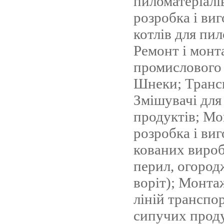
пиломатеріалі
розробка і ви
котлів для пил
Ремонт і монт
промислового
Шнеки; Транс
Змішувачі для
продуктів; Мо
розробка і ви
кованих вироб
перил, огород
воріт); Монта
ліній транспо
сипучих проду