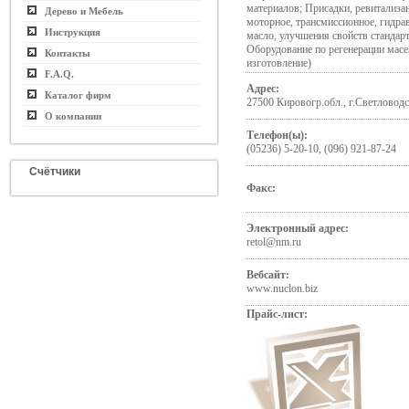
материалов; Присадки, ревитализа
Дерево и Мебель
моторное, трансмиссионное, гидра
Инструкция
масло, улучшения свойств стандар
Оборудование по регенерации масе
Контакты
изготовление)
F.A.Q.
Адрес:
Каталог фирм
27500 Кировогр.обл., г.Светловодс
О компании
Телефон(ы):
(05236) 5-20-10, (096) 921-87-24
Счётчики
Факс:
Электронный адрес:
retol@nm.ru
Вебсайт:
www.nuclon.biz
Прайс-лист: