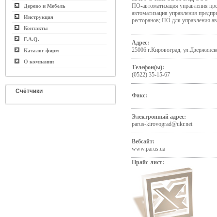
ПО-автоматизация управления пр
Дерево и Мебель
автоматизация управления предпр
Инструкция
ресторанов; ПО для управления а
Контакты
F.A.Q.
Адрес:
25006 г.Кировоград, ул.Дзержинско
Каталог фирм
О компании
Телефон(ы):
(0522) 35-15-67
Счётчики
Факс:
Электронный адрес:
parus-kirovograd@ukr.net
Вебсайт:
www.parus.ua
Прайс-лист: