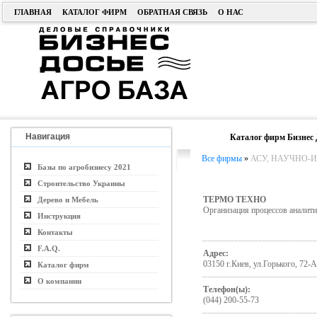
ГЛАВНАЯ
КАТАЛОГ ФИРМ
ОБРАТНАЯ СВЯЗЬ
О НАС
Навигация
Каталог фирм Бизнес 
Все фирмы
»
АСУ, НАУЧНО-ИС
Базы по агробизнесу 2021
Строительство Украины
ТЕРМО ТЕХНО
Дерево и Мебель
Организация процессов аналити
Инструкция
Контакты
F.A.Q.
Адрес:
03150 г.Киев, ул.Горького, 72-А
Каталог фирм
О компании
Телефон(ы):
(044) 200-55-73