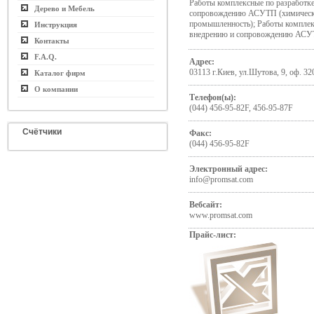
Работы комплексные по разработке
Дерево и Мебель
сопровождению АСУТП (химическа
промышленность); Работы комплекс
Инструкция
внедрению и сопровождению АСУ
Контакты
F.A.Q.
Адрес:
03113 г.Киев, ул.Шутова, 9, оф. 32
Каталог фирм
О компании
Телефон(ы):
(044) 456-95-82F, 456-95-87F
Счётчики
Факс:
(044) 456-95-82F
Электронный адрес:
info@promsat.com
Вебсайт:
www.promsat.com
Прайс-лист: