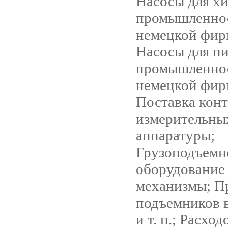
Насосы для х
промышленно
немецкой фи
Насосы для п
промышленно
немецкой фи
Поставка кон
измерительны
аппаратуры;
Грузоподъемн
оборудование
механизмы; П
подъемников в
и т. п.; Расхо