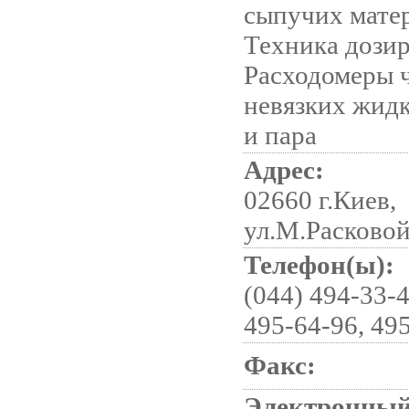
сыпучих мате
Техника дози
Расходомеры 
невязких жидк
и пара
Адрес:
02660 г.Киев,
ул.М.Расковой
Телефон(ы):
(044) 494-33-4
495-64-96, 49
Факс:
Электронный