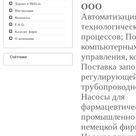
ООО
Дерево и Мебель
Инструкция
Автоматизаци
Контакты
технологичес
F.A.Q.
Каталог фирм
процессов; По
О компании
компьютерных
управления, к
Счётчики
Поставка запо
регулирующе
трубопроводн
Насосы для
фармацевтиче
промышленно
немецкой фи