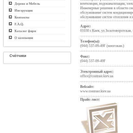
вентиляции, водоканализации, элек
Дерево и Мебель
Инженерные решения в области си
Инструкция
обслуживание систем кондиционир
обслуживание систем отопления и 
Контакты
F.A.Q.
Адрес:
01030 г.Киев, ул.Золотоворотская, 
Каталог фирм
О компании
Телефон(ы):
(044) 537-09-49F (многокан.)
Счётчики
Факс:
(044) 537-09-49F
Электронный адрес:
office@contrast.kiev.ua
Вебсайт:
www.contrast.kiev.ua
Прайс-лист: