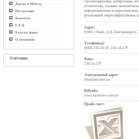
Организационная, контрольная, ме
Дерево и Мебель
техническая, технико-экономическ
информационная и маркетинговая д
Инструкция
реализацией энергоэффективных ср
Контакты
F.A.Q.
Адрес:
01601 г.Киев, ул.Б.Хмельницкого, 
Каталог фирм
О компании
Телефон(ы):
(044) 234-54-10, 234-54-27F
Счётчики
Факс:
234-54-27F
Электронный адрес:
kiba@piu.kiev.ua
Вебсайт:
www.kyivesko.com.ua
Прайс-лист: