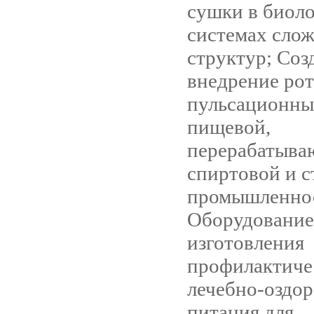
сушки в биол
системах сло
структур; Соз
внедрение ро
пульсационны
пищевой,
перерабатыва
спиртовой и 
промышленно
Оборудование
изготовления
профилактиче
лечебно-оздо
питания для