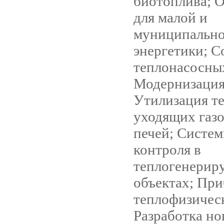
биотоплива; 
для малой и
муниципальн
энергетики; С
теплонасосны
Модернизация
Утилизация т
уходящих газо
печей; Систем
контроля в
теплогенери
объектах; Пр
теплофизичес
Разработка но