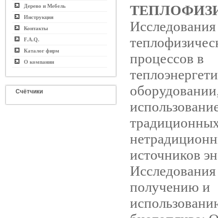
ТЕПЛОФИЗ
Дерево и Мебель
Инструкция
Исследования
Контакты
теплофизичес
F.A.Q.
Каталог фирм
процессов в
О компании
теплоэнергет
оборудовании
Счётчики
использовани
традиционных
нетрадицион
источников эн
Исследования
получению и
использовани