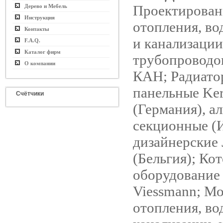
Проектирован
Дерево и Мебель
Инструкция
отопления, в
Контакты
и канализации
F.A.Q.
Каталог фирм
трубопроводо
О компании
КАН; Радиато
панельные Ke
Счётчики
(Германия), 
секционные (И
дизайнерские
(Бельгия); Ко
оборудование 
Viessmann; М
отопления, во