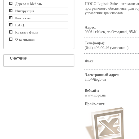
ITOGO.Logistic Suite - автоматиза
Дерево и Мебель
программного обеспечения для т
Инструкция
управления транспортом
Контакты
F.A.Q.
Адрес:
03061 г.Киев, пр.Отрадный, 95-К
Каталог фирм
О компании
Телефон(ы):
(044) 496-00-46 (многокан.)
Счётчики
Факс:
Электронный адрес:
info@itogo.ua
Вебсайт:
www.itogo.ua
Прайс-лист: