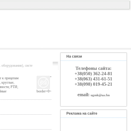
На связи
рудования), систе
Телефоны сайта:
+38(050) 362-24-81
"
е к прицепам
+38(063) 431-61-51
 круглые,
+38(098) 019-45-21
ности; РТИ;
йные
border=0>
email:
ugmk@ua.fm
Реклама на сайте