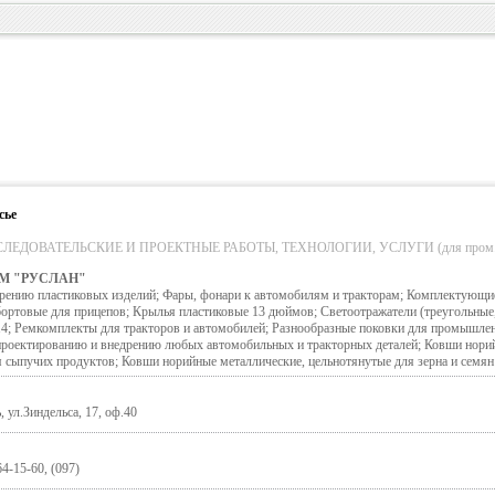
сье
ЕДОВАТЕЛЬСКИЕ И ПРОЕКТНЫЕ РАБОТЫ, ТЕХНОЛОГИИ, УСЛУГИ (для пром. обо
М "РУСЛАН"
рению пластиковых изделий; Фары, фонари к автомобилям и тракторам; Комплектующи
 бортовые для прицепов; Крылья пластиковые 13 дюймов; Светоотражатели (треугольные,
4; Ремкомплекты для тракторов и автомобилей; Разнообразные поковки для промышлен
 проектированию и внедрению любых автомобильных и тракторных деталей; Ковши нори
я сыпучих продуктов; Ковши норийные металлические, цельнотянутые для зерна и семян
 ул.Зиндельса, 17, оф.40
64-15-60, (097)