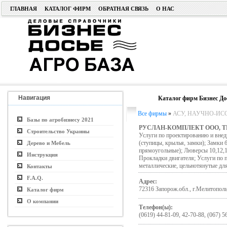
ГЛАВНАЯ
КАТАЛОГ ФИРМ
ОБРАТНАЯ СВЯЗЬ
О НАС
Навигация
Каталог фирм Бизнес До
Все фирмы
»
АСУ, НАУЧНО-ИССЛ
Базы по агробизнесу 2021
РУСЛАН-КОМПЛЕКТ ООО, Т
Строительство Украины
Услуги по проектированию и внед
(ступицы, крылья, замки); Замки
Дерево и Мебель
прямоугольные); Люверсы 10,12,1
Инструкция
Прокладки двигателя; Услуги по
металлические, цельнотянутые дл
Контакты
F.A.Q.
Адрес:
72316 Запорож.обл., г.Мелитополь,
Каталог фирм
О компании
Телефон(ы):
(0619) 44-81-09, 42-70-88, (067) 5