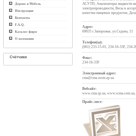
АСУТП; Анализаторы жидкости на 
Дерево и Мебель
электропроводности; Весы в ассор
Инструкция
качества пищевых продуктов; Доз
Контакты
F.A.Q.
Адрес:
69035 г.Запорожье, ул.Седова, 11
Каталог фирм
О компании
Телефон(ы):
(061) 233-15-01, 234-16-33F, 234-2
Счётчики
Факс:
234-16-33F
Электронный адрес:
cma@cma.zssm.zp.ua
Вебсайт:
www.cma.zp.ua, www.scma.com.ua,
Прайс-лист: