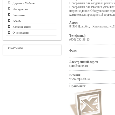
Программы для создания, распозн
Дерево и Мебель
Программы для Высших учебных з
Инструкция
штрих-кодовое; Оборудование тор
комплексная предприятий торговл
Контакты
F.A.Q.
Адрес:
84300 Дон.обл., г.Краматорск, ул.1
Каталог фирм
О компании
Телефон(ы):
(050) 550-58-13
Счётчики
Факс:
Электронный адрес:
spro@inbox.ru
Вебсайт:
www.mpk.dn.ua
Прайс-лист: