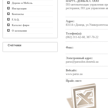
ПАРУС-ДОНБАСС ООО
Дерево и Мебель
ПО-автоматизация управления пре
ресторанов; ПО для управления а
Инструкция
Контакты
F.A.Q.
Адрес:
83114 г.Донецк, ул.Университетска
Каталог фирм
О компании
Телефон(ы):
(062) 311-62-68, 387-70-22
Счётчики
Факс:
Электронный адрес:
parus@parusdon.donetsk.ua
Вебсайт:
www.parus.ua
Прайс-лист: