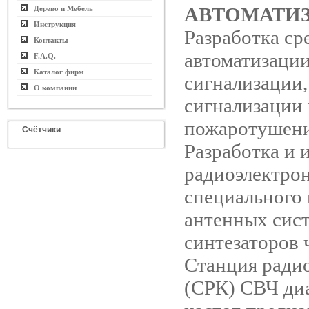
АВТОМАТИ
Дерево и Мебель
Инструкция
Разработка ср
Контакты
автоматизации
F.A.Q.
Каталог фирм
сигнализации
О компании
сигнализации
пожаротушени
Счётчики
Разработка и 
радиоэлектро
специального 
антенных сист
синтезаторов ч
Станция ради
(СРК) СВЧ ди