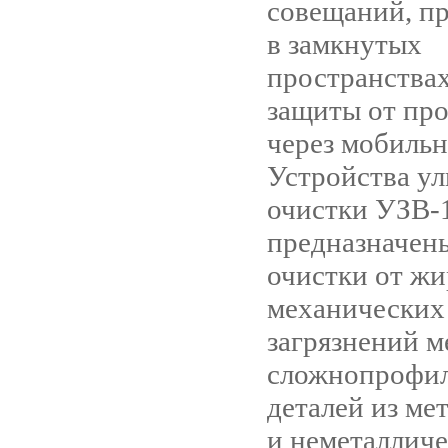
совещаний, п
в замкнутых
пространствах
защиты от пр
через мобильн
Устройства ул
очистки УЗВ-
предназначен
очистки от ж
механических 
загрязнений м
сложнопрофи
деталей из ме
и неметаллич