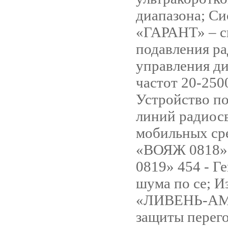
диапазона; Си
«ГАРАНТ» – с
подавления р
управления д
частот 20-250
Устройство п
линий радиос
мобильных ср
«ВОЯЖ 0818»
0819» 454 - Г
шума по се; И
«ЛИВЕНЬ-АМ1
защиты перег