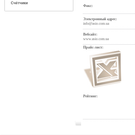
Счётчики
Факс:
Электронный адрес:
info@asio.com.ua
Вебсайт:
www.asio.com.ua
Прайс-лист:
Рейтинг: