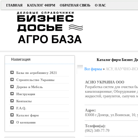
ГЛАВНАЯ
КАТАЛОГ ФИРМ
ОБРАТНАЯ СВЯЗЬ
О НАС
Навигация
Каталог фирм Бизнес До
Все фирмы
»
АСУ, НАУЧНО-ИСС
Базы по агробизнесу 2021
Строительство Украины
АСИО УКРАИНА ООО
Разработка систем для очистки 
Дерево и Мебель
канализационные; Оборудование д
Инструкция
жидкостей, гранулятов, сыпучих 
Контакты
F.A.Q.
Адрес:
83008 г.Донецк, ул.Воинская, 16;
Каталог фирм
О компании
Телефон(ы):
(062) 349-77-79