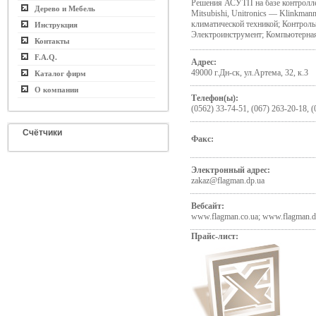
Решения АСУТП на базе контроллер
Дерево и Мебель
Mitsubishi, Unitronics — Klinkman
климатической техникой; Контрол
Инструкция
Электроинструмент; Компьютерная
Контакты
F.A.Q.
Адрес:
49000 г.Дн-ск, ул.Артема, 32, к.3
Каталог фирм
О компании
Телефон(ы):
(0562) 33-74-51, (067) 263-20-18, (
Счётчики
Факс:
Электронный адрес:
zakaz@flagman.dp.ua
Вебсайт:
www.flagman.co.ua; www.flagman.d
Прайс-лист: