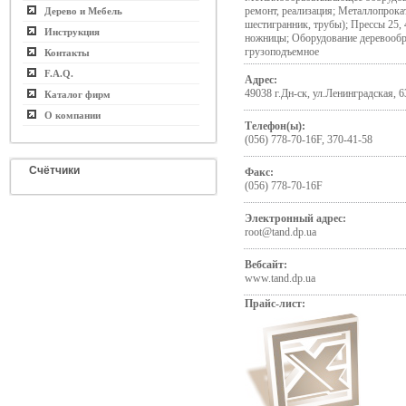
ремонт, реализация; Металлопрокат 
Дерево и Мебель
шестигранник, трубы); Прессы 25, 
Инструкция
ножницы; Оборудование деревооб
грузоподъемное
Контакты
F.A.Q.
Адрес:
49038 г.Дн-ск, ул.Ленинградская, 6
Каталог фирм
О компании
Телефон(ы):
(056) 778-70-16F, 370-41-58
Счётчики
Факс:
(056) 778-70-16F
Электронный адрес:
root@tand.dp.ua
Вебсайт:
www.tand.dp.ua
Прайс-лист: