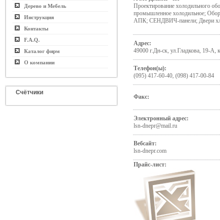
Проектирование холодильного об
Дерево и Мебель
промышленное холодильное; Обор
Инструкция
АПК; СЕНДВИЧ-панели; Двери х
Контакты
F.A.Q.
Адрес:
49000 г.Дн-ск, ул.Гладкова, 19-А, к
Каталог фирм
О компании
Телефон(ы):
(095) 417-60-40, (098) 417-00-84
Счётчики
Факс:
Электронный адрес:
lsn-dnepr@mail.ru
Вебсайт:
lsn-dnepr.com
Прайс-лист: