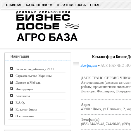
ГЛАВНАЯ
КАТАЛОГ ФИРМ
ОБРАТНАЯ СВЯЗЬ
О НАС
Навигация
Каталог фирм Бизнес До
Все фирмы
»
АСУ, НАУЧНО-ИСС
Базы по агробизнесу 2021
Строительство Украины
ДАСК ТРАНС СЕРВИС ЧПКФ
Автоматизация (системы автомати
Дерево и Мебель
работы, промышленная автоматиз
Инструкция
Дозаторы; Фасовщики; Оборудова
Контакты
F.A.Q.
Адрес:
49600 г.Дн-ск, ул.Паникахи, 2, ко
Каталог фирм
О компании
Телефон(ы):
(056) 744-96-48, 744-96-08, (099)