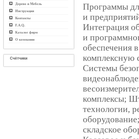
Программы дл
Дерево и Мебель
Инструкция
и предприяти
Контакты
Интеграция о
F.A.Q.
Каталог фирм
и программно
О компании
обеспечения 
комплексную 
Счётчики
Системы безо
видеонаблюде
весоизмерите
комплексы; Ш
технологии, р
оборудование;
складское обо