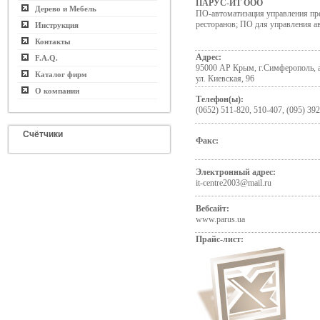
ПАРУС-ИT ООО
Дерево и Мебель
ПО-автоматизация управления пр
ресторанов; ПО для управления а
Инструкция
Контакты
Адрес:
F.A.Q.
95000 АР Крым, г.Симферополь, а/
Каталог фирм
ул. Киевская, 96
О компании
Телефон(ы):
(0652) 511-820, 510-407, (095) 39
Счётчики
Факс:
Электронный адрес:
it-centre2003@mail.ru
Вебсайт:
www.parus.ua
Прайс-лист: