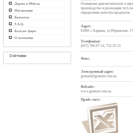
Оснащение диагностических и науч
Дерево и Мебель
производство и реализация тест-с
Инструкция
определения качества продуктов
Контакты
F.A.Q.
Адрес:
61001 г.Харьков, ул.Юрьевская, 17
Каталог фирм
О компании
Телефон(ы):
(057) 768-07-14, 752-32-31
Счётчики
Факс:
Электронный адрес:
granum@granum.com.ua
Вебсайт:
www.granum.com.ua
Прайс-лист: