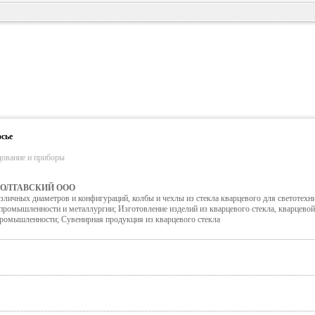
сье
дование и приборы
ПОЛТАВСКИЙ ООО
личных диаметров и конфигураций, колбы и чехлы из стекла кварцевого для светотехни
ромышленности и металлургии; Изготовление изделий из кварцевого стекла, кварцевой
ромышленности; Сувенирная продукция из кварцевого стекла