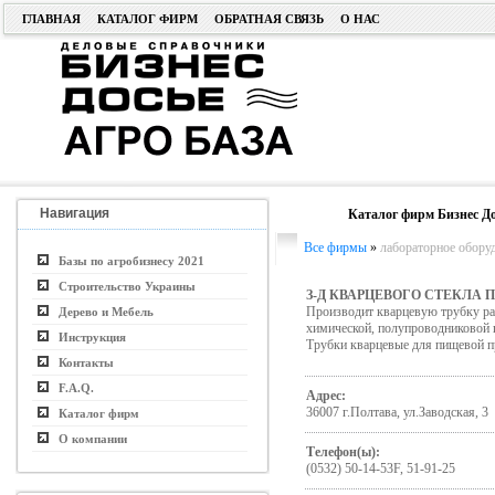
ГЛАВНАЯ
КАТАЛОГ ФИРМ
ОБРАТНАЯ СВЯЗЬ
О НАС
Навигация
Каталог фирм Бизнес До
Все фирмы
»
лабораторное обору
Базы по агробизнесу 2021
Строительство Украины
З-Д КВАРЦЕВОГО СТЕКЛА 
Производит кварцевую трубку раз
Дерево и Мебель
химической, полупроводниковой п
Инструкция
Трубки кварцевые для пищевой п
Контакты
F.A.Q.
Адрес:
36007 г.Полтава, ул.Заводская, 3
Каталог фирм
О компании
Телефон(ы):
(0532) 50-14-53F, 51-91-25