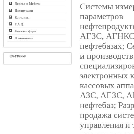
Системы изме
Дерево и Мебель
Инструкция
параметров
Контакты
нефтепродукт
F.A.Q.
Каталог фирм
АГЗС, АГНКС
О компании
нефтебазах; 
и производств
Счётчики
специализиро
электронных 
кассовых аппа
АЗС, АГЗС, 
нефтебаз; Раз
продажа сист
управления и