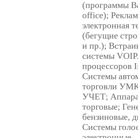
(программы Ba
office); Рекла
электронная т
(бегущие стро
и пр.); Встра
системы VOIP
процессоров I
Системы авто
торговли УМ
УЧЕТ; Аппара
торговые; Ген
бензиновые, д
Системы голо
электронные