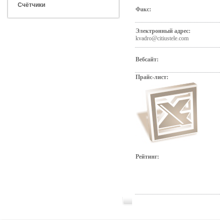
Счётчики
Факс:
Электронный адрес:
kvadro@citiustele.com
Вебсайт:
Прайс-лист:
Рейтинг: