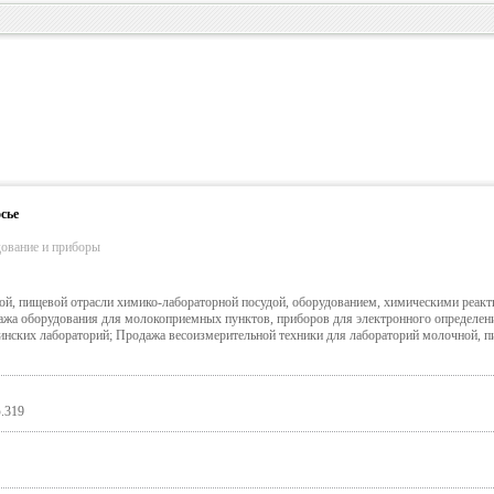
сье
дование и приборы
ой, пищевой отрасли химико-лабораторной посудой, оборудованием, химическими реакт
жа оборудования для молокоприемных пунктов, приборов для электронного определени
инских лабораторий; Продажа весоизмерительной техники для лабораторий молочной, 
ф.319