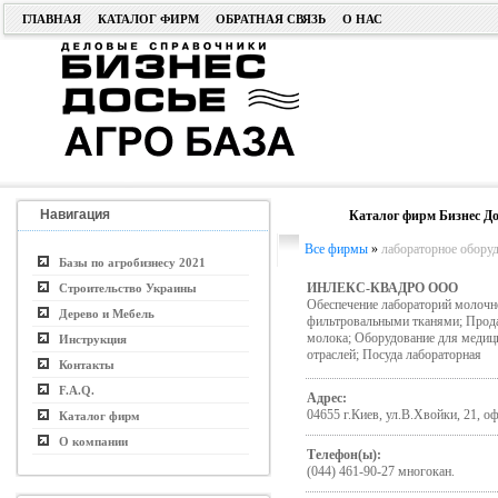
ГЛАВНАЯ
КАТАЛОГ ФИРМ
ОБРАТНАЯ СВЯЗЬ
О НАС
Навигация
Каталог фирм Бизнес До
Все фирмы
»
лабораторное обору
Базы по агробизнесу 2021
ИНЛЕКС-КВАДРО ООО
Строительство Украины
Обеспечение лабораторий молочн
Дерево и Мебель
фильтровальными тканями; Прода
молока; Оборудование для медиц
Инструкция
отраслей; Посуда лабораторная
Контакты
F.A.Q.
Адрес:
04655 г.Киев, ул.В.Хвойки, 21, о
Каталог фирм
О компании
Телефон(ы):
(044) 461-90-27 многокан.