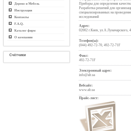
Приборы для определения качеств
Дерево и Мебель
Разработка решений для организац
Инструкция
специализированных на проведени
исследований
Контакты
F.A.Q.
Адрес:
02002 г.Киев, ул.А.Луначарского, 4,
Каталог фирм
О компании
Телефон(ы):
(044) 492-72-70, 492-72-71F
Счётчики
Факс:
492-72-71F
Электронный адрес:
info@alt.ua
Вебсайт:
www.alt.ua
Прайс-лист: