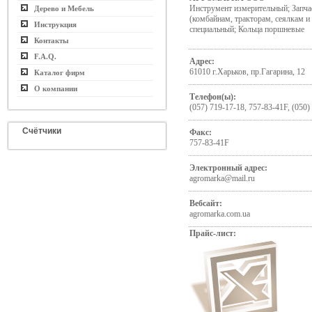
Инструмент измерительный; Запчас
Дерево и Мебель
(комбайнам, тракторам, сеялкам и
Инструкция
специальный; Кольца поршневые
Контакты
F.A.Q.
Адрес:
61010 г.Харьков, пр.Гагарина, 12
Каталог фирм
О компании
Телефон(ы):
(057) 719-17-18, 757-83-41F, (050)
Счётчики
Факс:
757-83-41F
Электронный адрес:
agromarka@mail.ru
Вебсайт:
agromarka.com.ua
Прайс-лист: