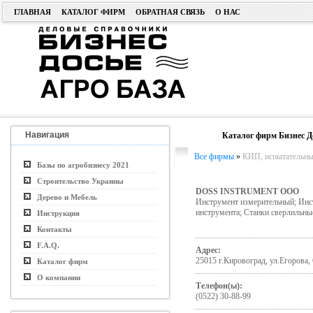
ГЛАВНАЯ
КАТАЛОГ ФИРМ
ОБРАТНАЯ СВЯЗЬ
О НАС
Навигация
Каталог фирм Бизнес Д
Все фирмы
»
КИП, испытательные
Базы по агробизнесу 2021
Строительство Украины
DOSS INSTRUMENT ООО
Дерево и Мебель
Инструмент измерительный; Инс
инструмента; Станки сверлильны
Инструкция
Контакты
F.A.Q.
Адрес:
25015 г.Кировоград, ул.Егорова, 
Каталог фирм
О компании
Телефон(ы):
(0522) 30-88-99