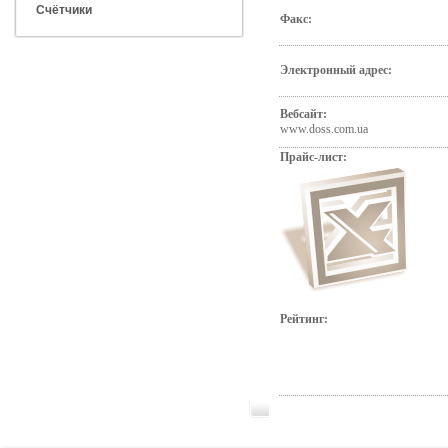
Счётчики
Факс:
Электронный адрес:
Вебсайт:
www.doss.com.ua
Прайс-лист:
Рейтинг: