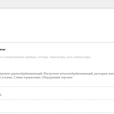
осье
 и ультразвуковые приборы, тестеры, термометры, реле, контроллеры
трумент деревообрабатывающий; Инструмент металлообрабатывающий, расходные мат
е угловые; Станки торцовочные; Оборудование торговое
6