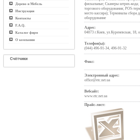
фискальные; Сканеры штрих-кода;
Дерево и Мебель
торгового оборудования; POS-тер
Инструкция
место кассира); Терминалы сбора д
оборудование
Контакты
F.A.Q.
Адрес:
04073 г.Киев, ул.Куреневская, 18, 
Каталог фирм
О компании
Телефон(ы):
(044) 496-91-34, 496-91-32
Счётчики
Факс:
Электронный адрес:
office@etc.net.ua
Вебсайт:
www.etc.net.ua
Прайс-лист: