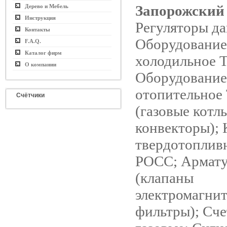
Запорожский
Дерево и Мебель
Инструкция
Регуляторы да
Контакты
Оборудование
F.A.Q.
Каталог фирм
холодильное 
О компании
Оборудование
отопительно
Счётчики
(газовые котл
конвекторы); 
твердотопли
РОСС; Армату
(клапаны
электромагни
фильтры); Сч