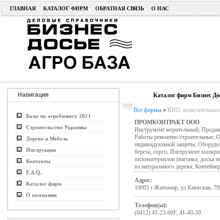
ГЛАВНАЯ
КАТАЛОГ ФИРМ
ОБРАТНАЯ СВЯЗЬ
О НАС
Навигация
Каталог фирм Бизнес До
Все фирмы
»
КИП, испытательные 
Базы по агробизнесу 2021
ПРОМКОНТРАКТ ООО
Строительство Украины
Инструмент мерительный; Продажа
Работы ремонтно-строительные; 
Дерево и Мебель
индивидуальной защиты; Оборудов
Инструкция
береза, сорго; Инструмент маляр
пиломатериалов (вагонка, доска п
Контакты
из натурального дерева; Контей
F.A.Q.
Адрес:
Каталог фирм
10001 г.Житомир, ул.Киевская, 79, 
О компании
Телефон(ы):
(0412) 41-23-60F, 41-40-30