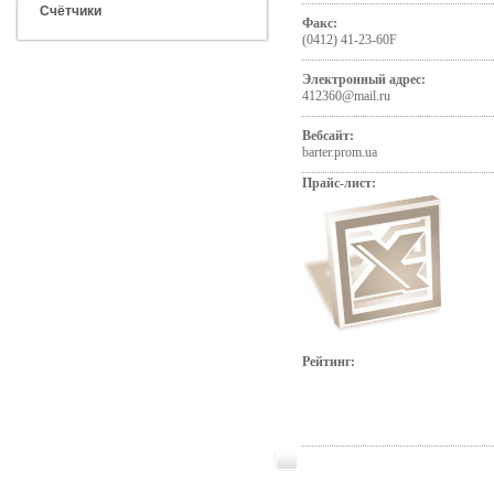
Счётчики
Факс:
(0412) 41-23-60F
Электронный адрес:
412360@mail.ru
Вебсайт:
barter.prom.ua
Прайс-лист:
Рейтинг: