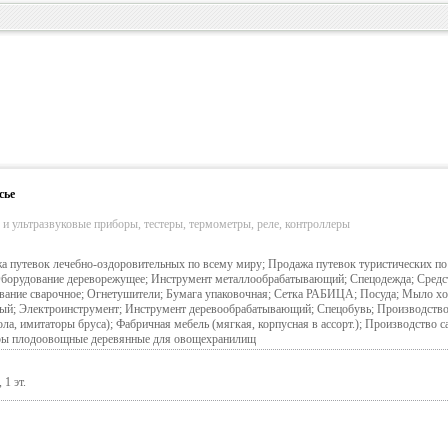
сье
и ультразвуковые приборы, тестеры, термометры, реле, контроллеры
 путевок лечебно-оздоровительных по всему миру; Продажа путевок туристических по
Оборудование дереворежущее; Инструмент металлообрабатывающий; Спецодежда; Средс
ание сварочное; Огнетушители; Бумага упаковочная; Сетка РАБИЦА; Посуда; Мыло хо
ный; Электроинструмент; Инструмент деревообрабатывающий; Спецобувь; Производств
ола, имитаторы бруса); Фабричная мебель (мягкая, корпусная в ассорт.); Производство 
неры плодоовощные деревянные для овощехранилищ
1 эт.