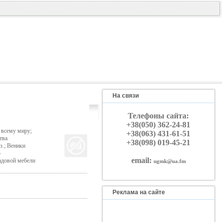
На связи
Телефоны сайта:
+38(050) 362-24-81
 всему миру;
+38(063) 431-61-51
тва
+38(098) 019-45-21
з.; Веники
о
email:
садовой мебели
ugmk@ua.fm
Реклама на сайте