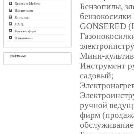
Бензопилы, эл
Дерево и Мебель
Инструкция
бензокосилки
Контакты
GONSERED (Ш
F.A.Q.
Каталог фирм
Газонокосилк
О компании
электроинстру
Мини-культив
Счётчики
Инструмент р
садовый;
Электронагрев
Электроинстр
ручной ведущ
фирм (продажа
обслуживание