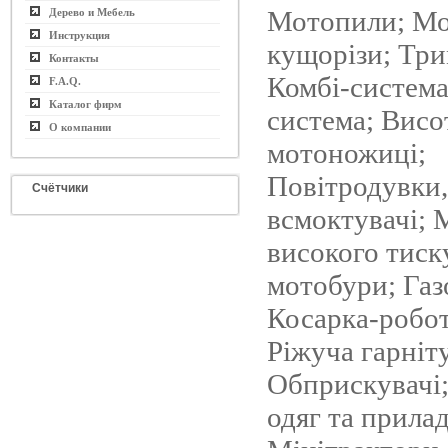
Мотопили; Мо
Дерево и Мебель
Инструкция
кущорізи; Тр
Контакты
Комбі-система
F.A.Q.
Каталог фирм
система; Висо
О компании
мотоножиці;
Повітродувки,
Счётчики
всмоктувачі;
високого тиску
мотобури; Газ
Косарка-робот
Ріжуча гарніт
Обприскувачі
одяг та прилад