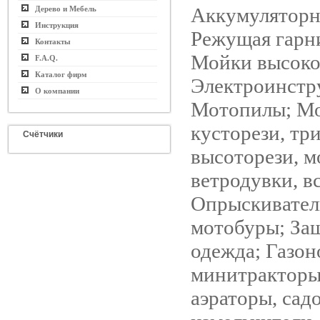
Аккумуляторн
Дерево и Мебель
Инструкция
Режущая гарн
Контакты
Мойки высоко
F.A.Q.
Каталог фирм
Электроинстр
О компании
Мотопилы; Мо
кусторези, тр
Счётчики
высоторези, 
ветродувки, в
Опрыскиватели
мотобуры; За
одежда; Газон
минитракторы
аэраторы, сад