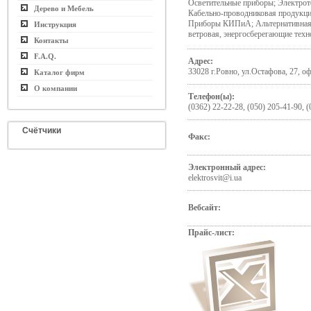
Осветительные приборы; Электрот
Дерево и Мебель
Кабельно-проводниковая продукци
Приборы КИПиА; Альтернативная э
Инструкция
ветровая, энергосберегающие техн
Контакты
F.A.Q.
Адрес:
33028 г.Ровно, ул.Остафова, 27, оф
Каталог фирм
О компании
Телефон(ы):
(0362) 22-22-28, (050) 205-41-90, 
Счётчики
Факс:
Электронный адрес:
elektrosvit@i.ua
Вебсайт:
Прайс-лист: