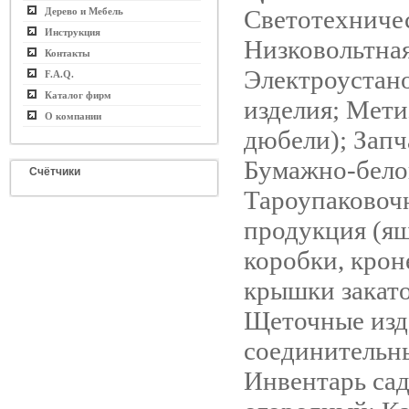
Светотехничес
Дерево и Мебель
Инструкция
Низковольтная
Контакты
Электроустан
F.A.Q.
Каталог фирм
изделия; Мети
О компании
дюбели); Запч
Бумажно-бело
Счётчики
Тароупаковоч
продукция (я
коробки, крон
крышки закат
Щеточные изд
соединительн
Инвентарь сад