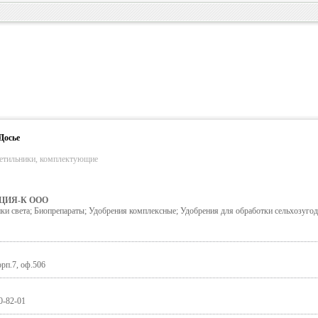
Досье
етильники, комплектующие
ЦИЯ-К ООО
и света; Биопрепараты; Удобрения комплексные; Удобрения для обработки сельхозуго
орп.7, оф.506
0-82-01