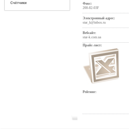
Счётчики
Факс:
200-82-03F
Электронный адрес:
star_k@inbox.ru
Вебсайт:
star-k.com.ua
Прайс-лист:
Рейтинг: