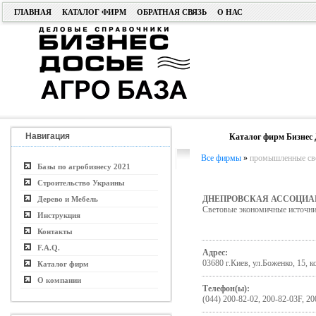
ГЛАВНАЯ
КАТАЛОГ ФИРМ
ОБРАТНАЯ СВЯЗЬ
О НАС
Навигация
Каталог фирм Бизнес 
Все фирмы
»
промышленные св
Базы по агробизнесу 2021
Строительство Украины
ДНЕПРОВСКАЯ АССОЦИА
Дерево и Мебель
Световые экономичные источник
Инструкция
Контакты
F.A.Q.
Адрес:
03680 г.Киев, ул.Боженко, 15, к
Каталог фирм
О компании
Телефон(ы):
(044) 200-82-02, 200-82-03F, 20