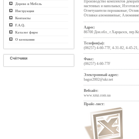
Производство комплектов декорат
Дерево и Мебель
настенных и напольных; Изготовле
Огнетушители порошковые; Отливк
Инструкция
Отливки алюминиевые; Алюминиев
Контакты
F.A.Q.
Адрес:
86700 Дон.обл., г.Харцызск, пер.К
Каталог фирм
О компании
Телефон(ы):
(06257) 4-60-77F, 4-31-82, 4-45-21,
Счётчики
Факс:
(06257) 4-60-77F
Электронный адрес:
bagor2002@ukr.net
Вебсайт:
www.xmz.com.ua
Прайс-лист: