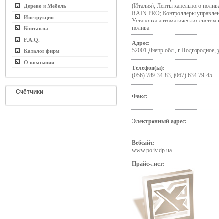
(Италия); Ленты капельного полив
Дерево и Мебель
RAIN PRO; Контроллеры управлен
Инструкция
Установка автоматических систем 
полива
Контакты
F.A.Q.
Адрес:
52001 Днепр.обл., г.Подгородное, 
Каталог фирм
О компании
Телефон(ы):
(056) 789-34-83, (067) 634-79-45
Счётчики
Факс:
Электронный адрес:
Вебсайт:
www.poliv.dp.ua
Прайс-лист: