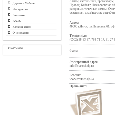
Лампы, светильники, прожекторы;
Дерево и Мебель
Провод; Кабель; Низковольтное о
растровые, точечные, лампы; Счет
Инструкция
освещения, дизайнерские разработ
Контакты
F.A.Q.
Адрес:
49000 г.Дн-ск, пр.Пушкина, 61, оф
Каталог фирм
О компании
Телефон(ы):
(0562) 38-83-87, 788-71-17, 31-27-
Счётчики
Факс:
Электронный адрес:
info@svetoch.dp.ua
Вебсайт:
www.svetoch.dp.ua
Прайс-лист: