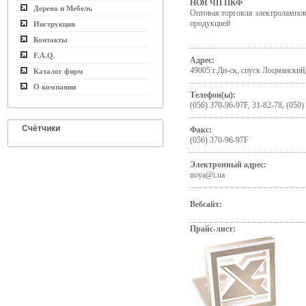
НОЯ ЧП ПКФ
Дерево и Мебель
Оптовая торговля электролампов
продукцией
Инструкция
Контакты
F.A.Q.
Адрес:
49005 г.Дн-ск, спуск Лоцманский,
Каталог фирм
О компании
Телефон(ы):
(056) 370-96-97F, 31-82-78, (050)
Счётчики
Факс:
(056) 370-96-97F
Электронный адрес:
noya@i.ua
Вебсайт:
Прайс-лист: