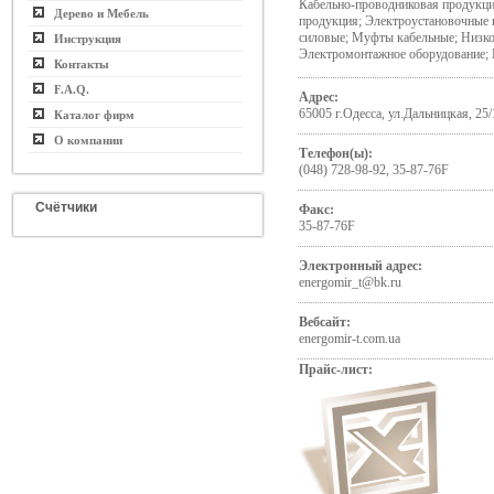
Кабельно-проводниковая продукци
Дерево и Мебель
продукция; Электроустановочные 
силовые; Муфты кабельные; Низко
Инструкция
Электромонтажное оборудование;
Контакты
F.A.Q.
Адрес:
65005 г.Одесса, ул.Дальницкая, 25/
Каталог фирм
О компании
Телефон(ы):
(048) 728-98-92, 35-87-76F
Счётчики
Факс:
35-87-76F
Электронный адрес:
energomir_t@bk.ru
Вебсайт:
energomir-t.com.ua
Прайс-лист: